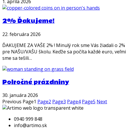
1. apríla 2026
2% Ďakujeme!
22. februára 2026
ĎAKUJEME ZA VAŠE 2% ! Minulý rok sme Vás žiadali o 2%
pre NAŠU/VAŠU školu. Keďže sa počíta každé euro, veľmi
sme sa tešili…
Polročné prázdniny
30. januára 2026
Previous
Page
1
Page
2
Page
3
Page
4
Page
5
Next
0940 999 848
info@artimo.sk