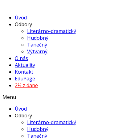
Úvod
Odbory
Literárno-dramatický
Hudobný
Tanečný
Výtvarný
O nás
Aktuality
Kontakt
EduPage
2% z dane
Menu
Úvod
Odbory
Literárno-dramatický
Hudobný
Tanečný