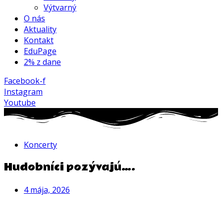
Výtvarný
O nás
Aktuality
Kontakt
EduPage
2% z dane
Facebook-f
Instagram
Youtube
Koncerty
Hudobníci pozývajú….
4 mája, 2026