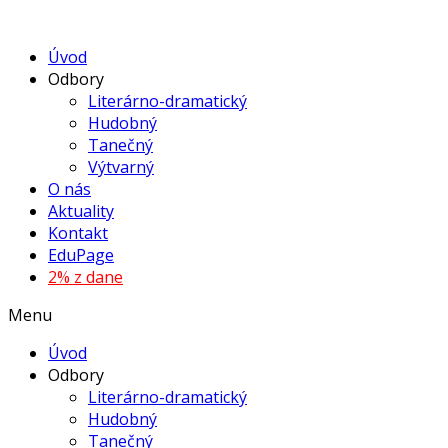
Úvod
Odbory
Literárno-dramatický
Hudobný
Tanečný
Výtvarný
O nás
Aktuality
Kontakt
EduPage
2% z dane
Menu
Úvod
Odbory
Literárno-dramatický
Hudobný
Tanečný