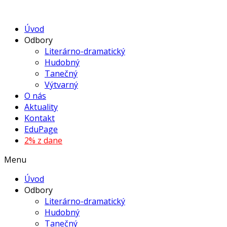
Úvod
Odbory
Literárno-dramatický
Hudobný
Tanečný
Výtvarný
O nás
Aktuality
Kontakt
EduPage
2% z dane
Menu
Úvod
Odbory
Literárno-dramatický
Hudobný
Tanečný