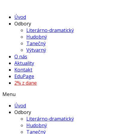
Úvod
Odbory
Literárno-dramatický
Hudobný
Tanečný
Výtvarný
O nás
Aktuality
Kontakt
EduPage
2% z dane
Menu
Úvod
Odbory
Literárno-dramatický
Hudobný
Tanečný