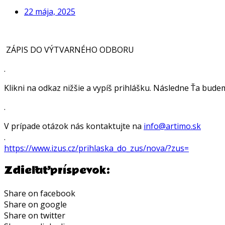
22 mája, 2025
ZÁPIS DO VÝTVARNÉHO ODBORU
.
Klikni na odkaz nižšie a vypíš prihlášku. Následne Ťa bude
.
V prípade otázok nás kontaktujte na
info@artimo.sk
.
https://www.izus.cz/prihlaska_
do_zus/nova/?zus=
Zdieľať príspevok:
Share on facebook
Share on google
Share on twitter