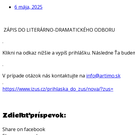
6 mája, 2025
ZÁPIS DO LITERÁRNO-DRAMATICKÉHO ODBORU
.
Klikni na odkaz nižšie a vypíš prihlášku. Následne Ťa bude
.
V prípade otázok nás kontaktujte na
info@artimo.sk
.
https://www.izus.cz/prihlaska_
do_zus/nova/?zus=
Zdieľať príspevok:
Share on facebook