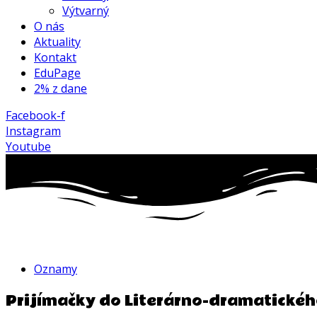
Výtvarný
O nás
Aktuality
Kontakt
EduPage
2% z dane
Facebook-f
Instagram
Youtube
Oznamy
Prijímačky do Literárno-dramatické