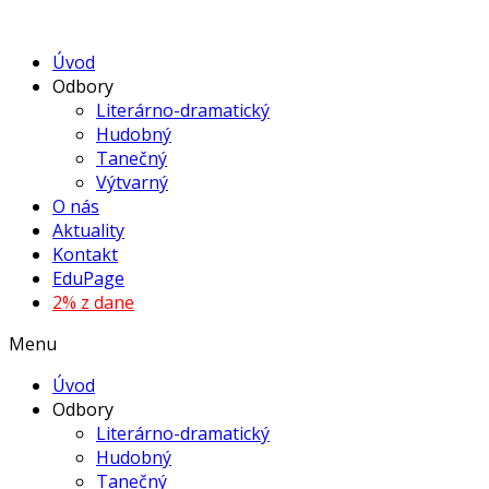
Úvod
Odbory
Literárno-dramatický
Hudobný
Tanečný
Výtvarný
O nás
Aktuality
Kontakt
EduPage
2% z dane
Menu
Úvod
Odbory
Literárno-dramatický
Hudobný
Tanečný