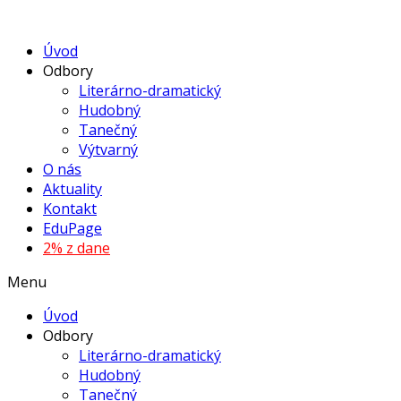
Úvod
Odbory
Literárno-dramatický
Hudobný
Tanečný
Výtvarný
O nás
Aktuality
Kontakt
EduPage
2% z dane
Menu
Úvod
Odbory
Literárno-dramatický
Hudobný
Tanečný