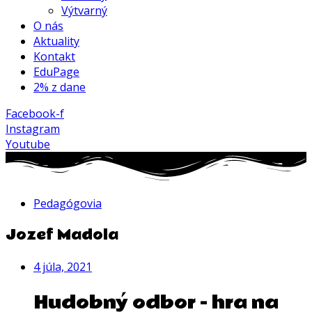
Výtvarný
O nás
Aktuality
Kontakt
EduPage
2% z dane
Facebook-f
Instagram
Youtube
Pedagógovia
Jozef Madola
4 júla, 2021
Hudobný odbor - hra na