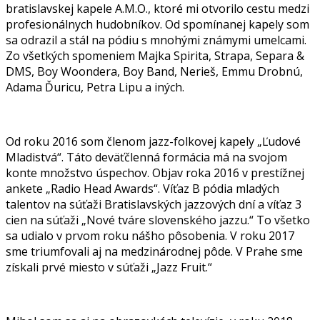
bratislavskej kapele A.M.O., ktoré mi otvorilo cestu medzi
profesionálnych hudobníkov. Od spomínanej kapely som
sa odrazil a stál na pódiu s mnohými známymi umelcami.
Zo všetkých spomeniem Majka Spirita, Strapa, Separa &
DMS, Boy Woondera, Boy Band, Nerieš, Emmu Drobnú,
Adama Ďuricu, Petra Lipu a iných.
Od roku 2016 som členom jazz-folkovej kapely „Ľudové
Mladistvá“. Táto deväťčlenná formácia má na svojom
konte množstvo úspechov. Objav roka 2016 v prestížnej
ankete „Radio Head Awards“. Víťaz B pódia mladých
talentov na súťaži Bratislavských jazzových dní a víťaz 3
cien na súťaži „Nové tváre slovenského jazzu.“ To všetko
sa udialo v prvom roku nášho pôsobenia. V roku 2017
sme triumfovali aj na medzinárodnej pôde. V Prahe sme
získali prvé miesto v súťaži „Jazz Fruit.“