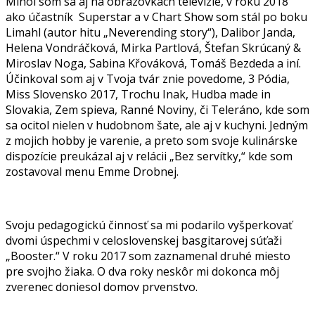
Mihol som sa aj na obrazovkách televízie, v roku 2018
ako účastník Superstar a v Chart Show som stál po boku
Limahl (autor hitu „Neverending story“), Dalibor Janda,
Helena Vondráčková, Mirka Partlová, Štefan Skrúcaný &
Miroslav Noga, Sabina Křováková, Tomáš Bezdeda a iní.
Účinkoval som aj v Tvoja tvár znie povedome, 3 Pódia,
Miss Slovensko 2017, Trochu Inak, Hudba made in
Slovakia, Zem spieva, Ranné Noviny, či Teleráno, kde som
sa ocitol nielen v hudobnom šate, ale aj v kuchyni. Jedným
z mojich hobby je varenie, a preto som svoje kulinárske
dispozície preukázal aj v relácii „Bez servítky,“ kde som
zostavoval menu Emme Drobnej.
Svoju pedagogickú činnosť sa mi podarilo vyšperkovať
dvomi úspechmi v celoslovenskej basgitarovej súťaži
„Booster.“ V roku 2017 som zaznamenal druhé miesto
pre svojho žiaka. O dva roky neskôr mi dokonca môj
zverenec doniesol domov prvenstvo.