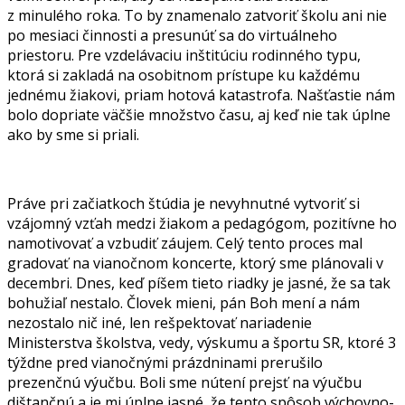
z minulého roka. To by znamenalo zatvoriť školu ani nie
po mesiaci činnosti a presunúť sa do virtuálneho
priestoru. Pre vzdelávaciu inštitúciu rodinného typu,
ktorá si zakladá na osobitnom prístupe ku každému
jednému žiakovi, priam hotová katastrofa. Našťastie nám
bolo dopriate väčšie množstvo času, aj keď nie tak úplne
ako by sme si priali.
Práve pri začiatkoch štúdia je nevyhnutné vytvoriť si
vzájomný vzťah medzi žiakom a pedagógom, pozitívne ho
namotivovať a vzbudiť záujem. Celý tento proces mal
gradovať na vianočnom koncerte, ktorý sme plánovali v
decembri. Dnes, keď píšem tieto riadky je jasné, že sa tak
bohužiaľ nestalo. Človek mieni, pán Boh mení a nám
nezostalo nič iné, len rešpektovať nariadenie
Ministerstva školstva, vedy, výskumu a športu SR, ktoré 3
týždne pred vianočnými prázdninami prerušilo
prezenčnú výučbu. Boli sme nútení prejsť na výučbu
dištančnú a je mi úplne jasné, že tento spôsob výchovno-