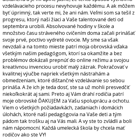
vzdelávacieho procesu nevyhovuje každému. A ak môžem
byť úprimný, tak verte mi, že ani nám. Veľmi som sa tešil z
progresu, ktorý naši žiaci a Vaše talentované deti od
septembra urobili. Absolvované hodiny v škole a
množstvo času stráveného cvičením doma začali prinášať
svoje prvé, poctivo vydreté ovocie. My sme sa však
nevzdali a na tomto mieste patrí moja obrovská vďaka
všetkým našim pedagógom, ktorí sa okamžite a bez
problémov dokázali prepnúť do online režimu a svojou
kreatívnou invenciou urobiť malý zázrak. Pokračovať v
kvalitnej výučbe napriek všetkým nástrahám a
obmedzeniam, ktoré dištančné vzdelávanie so sebou
prináša. A že ich je teda dosť, ste sa už mohli presvedčiť
niekoľkokrát aj sami. Preto aj Vám drahí rodičia patrí
moje obrovské ĎAKUJEM za Vašu spoluprácu a ochotu.
Viem o všetkých požiadavkách, zadaniach i domácich
úlohách, ktoré naši pedagógovia na Vaše deti a tým
pádom tak trošku aj na Vás mali. A vy ste to zvládli a boli
nám nápomocní. Každá umelecká škola by chcela mať
rodičov ako ste VY!