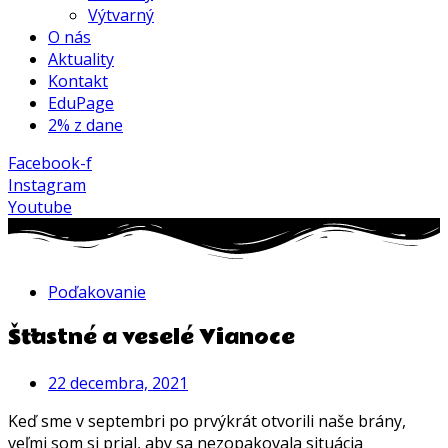
Výtvarný
O nás
Aktuality
Kontakt
EduPage
2% z dane
Facebook-f
Instagram
Youtube
Poďakovanie
Šťastné a veselé Vianoce
22 decembra, 2021
Keď sme v septembri po prvýkrát otvorili naše brány,
veľmi som si prial, aby sa nezopakovala situácia