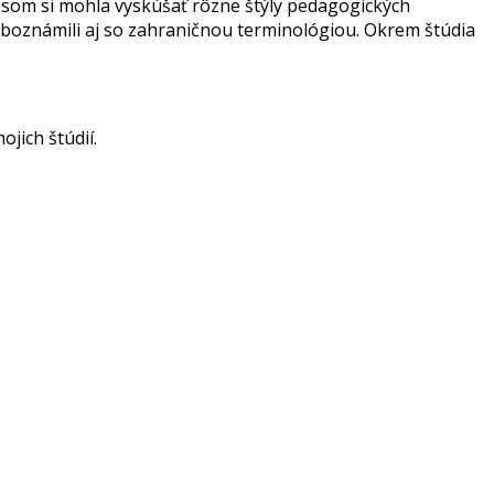
 som si mohla vyskúšať rôzne štýly pedagogických
 oboznámili aj so zahraničnou terminológiou. Okrem štúdia
jich štúdií.