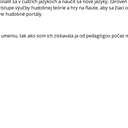
liť sa v cudzích jazykoch a naučiť sa nové jazyky, zároveň
ístupe výučby hudobnej teórie a hry na flaute, aby sa žiaci
zne hudobné portály.
 umeniu, tak ako som ich získavala ja od pedagógov počas mo