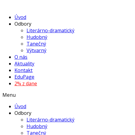
Úvod
Odbory
Literárno-dramatický
Hudobný
Tanečný
Výtvarný
O nás
Aktuality
Kontakt
EduPage
2% z dane
Menu
Úvod
Odbory
Literárno-dramatický
Hudobný
Tanečný