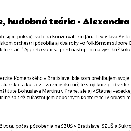
e, hudobná teória - Alexandr
fesijne pokračovala na Konzervatóriu Jána Levoslava Bellu v
lskom orchestri pôsobila aj dva roky vo folklórnom súbore B
avidelne cvičiť. Aj preto som sa pred nástupom na vysokú ško
erzite Komenského v Bratislave, kde som prehlbujem svoje 
aliansko) a kurzov – za zmienku určite stojí kurz pod veden
itúte Bohuslava Martinu v Prahe, ale aj v Štátnej vedeckej 
elne sa tiež zúčastňujem odborných konferencií v oblasti m
m živote, počas pôsobenia na SZUŠ v Bratislave, SZUŠ a Sú