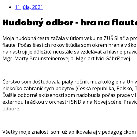
11 júla, 2021
Hudobný odbor - hra na flaut
Moja hudobná cesta začala v útlom veku na ZUŠ Sliač a pro
flaute. Počas šiestich rokov štúdia som okrem hrania v ško
na nástroji je dôležité neustále sa vzdelávať a hlavne pr
Mgr. Marty Braunsteinerovej a Mgr. art Ivici Gábrišovej.
Čerstvo som doštudovala piaty ročník muzikológie na Univ
niekoľko zahraničných pobytov (Česká republika, Poľsko, T
Ďalšie odborné skúsenosti som nadobudla počas praxe v Inšt
externou hráčkou v orchestri SND a na Novej scéne. Pravid
odbore.
Všetky moje znalosti som už aplikovala aj v pedagogicko