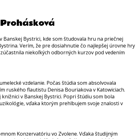
a Prohásková
 Banskej Bystrici, kde som študovala hru na priečnej
ystrina. Verím, že pre dosiahnutie čo najlepšej úrovne hry
lu zúčastnila niekoľkých odborných kurzov pod vedením
umelecké vzdelanie. Počas štúdia som absolvovala
ím ruského flautistu Denisa Bouriakova v Katowiciach.
knižnici v Banskej Bystrici. Popri štúdiu som bola
uzikológie, vďaka ktorým prehlbujem svoje znalosti v
kromnom Konzervatóriu vo Zvolene. Vďaka študijným