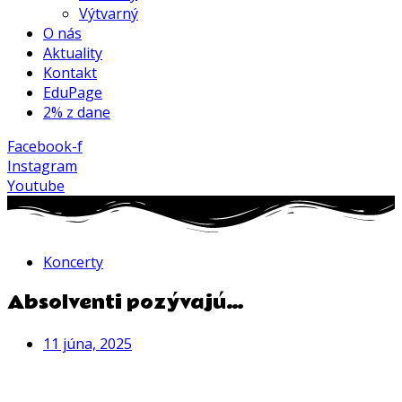
Výtvarný
O nás
Aktuality
Kontakt
EduPage
2% z dane
Facebook-f
Instagram
Youtube
Koncerty
Absolventi pozývajú…
11 júna, 2025