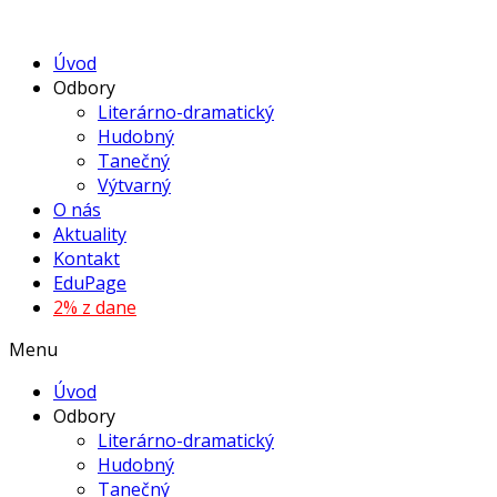
Úvod
Odbory
Literárno-dramatický
Hudobný
Tanečný
Výtvarný
O nás
Aktuality
Kontakt
EduPage
2% z dane
Menu
Úvod
Odbory
Literárno-dramatický
Hudobný
Tanečný